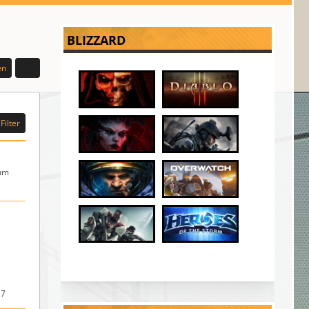
BLIZZARD
en
Filter
um
27