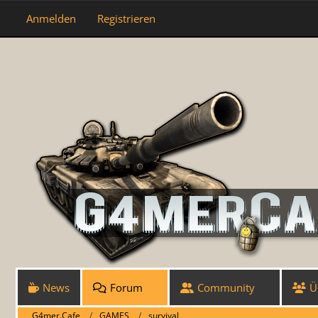
Anmelden
Registrieren
News
Forum
Community
Ü
G4mer.Cafe
GAMES
survival