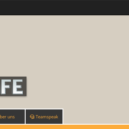
ber uns
Teamspeak