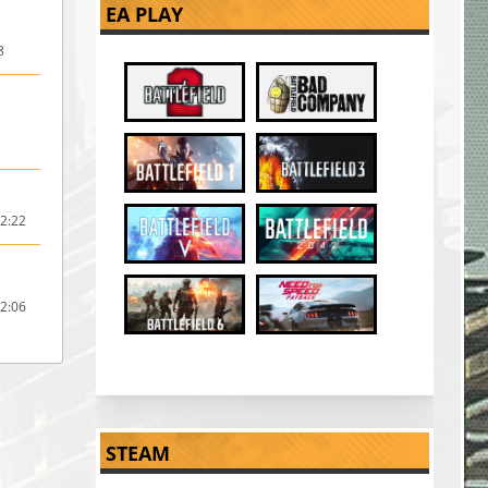
EA PLAY
8
2:22
2:06
STEAM