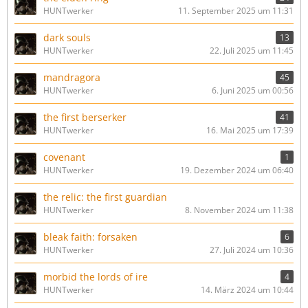
HUNTwerker
11. September 2025 um 11:31
dark souls
13
HUNTwerker
22. Juli 2025 um 11:45
mandragora
45
HUNTwerker
6. Juni 2025 um 00:56
the first berserker
41
HUNTwerker
16. Mai 2025 um 17:39
covenant
1
HUNTwerker
19. Dezember 2024 um 06:40
the relic: the first guardian
HUNTwerker
8. November 2024 um 11:38
bleak faith: forsaken
6
HUNTwerker
27. Juli 2024 um 10:36
morbid the lords of ire
4
HUNTwerker
14. März 2024 um 10:44