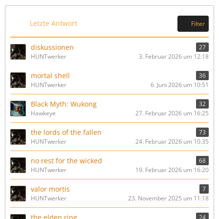
Letzte Antwort
Filter
diskussionen
27
HUNTwerker
3. Februar 2026 um 12:18
mortal shell
36
HUNTwerker
6. Juni 2026 um 10:51
Black Myth: Wukong
32
Hawkeye
27. Februar 2026 um 16:25
the lords of the fallen
73
HUNTwerker
24. Februar 2026 um 10:35
no rest for the wicked
68
HUNTwerker
19. Februar 2026 um 16:20
valor mortis
7
HUNTwerker
23. November 2025 um 11:18
the elden ring
24