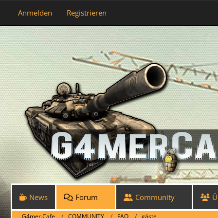
Anmelden
Registrieren
News
Forum
Community
Ü
G4mer.Cafe
COMMUNITY
FAQ
gäste