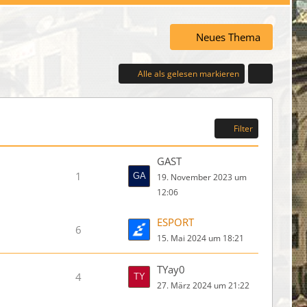
Neues Thema
Alle als gelesen markieren
Filter
GAST
1
19. November 2023 um
12:06
ESPORT
6
15. Mai 2024 um 18:21
TYay0
4
27. März 2024 um 21:22