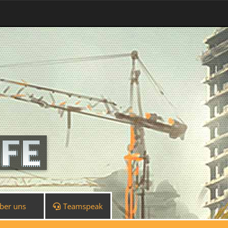
ber uns
Teamspeak