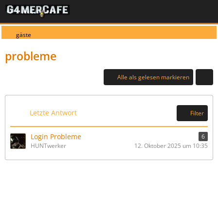
gäste
probleme
Alle als gelesen markieren
Letzte Antwort
Filter
Login Probleme
6
HUNTwerker
12. Oktober 2025 um 10:35