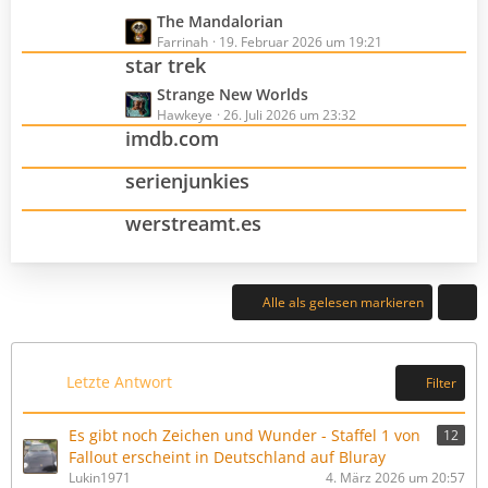
B
e
z
r
L
The Mandalorian
e
t
ä
e
Farrinah
19. Februar 2026 um 19:21
i
e
star trek
g
t
t
B
e
z
r
L
Strange New Worlds
e
t
ä
e
Hawkeye
26. Juli 2026 um 23:32
i
e
imdb.com
g
t
t
B
e
z
r
e
serienjunkies
t
ä
i
e
g
t
werstreamt.es
B
e
r
e
ä
i
g
t
Alle als gelesen markieren
e
r
ä
g
e
Letzte Antwort
Filter
Es gibt noch Zeichen und Wunder - Staffel 1 von
12
Fallout erscheint in Deutschland auf Bluray
Lukin1971
4. März 2026 um 20:57