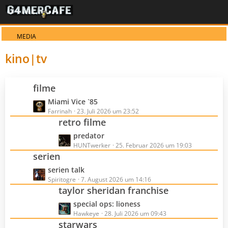
MEDIA
kino|tv
filme
L
Miami Vice `85
e
Farrinah
23. Juli 2026 um 23:52
retro filme
t
z
L
predator
t
e
HUNTwerker
25. Februar 2026 um 19:03
e
serien
t
B
z
L
serien talk
e
t
e
Spiritogre
7. August 2026 um 14:16
i
e
taylor sheridan franchise
t
t
B
z
r
L
special ops: lioness
e
t
ä
e
Hawkeye
28. Juli 2026 um 09:43
i
e
starwars
g
t
t