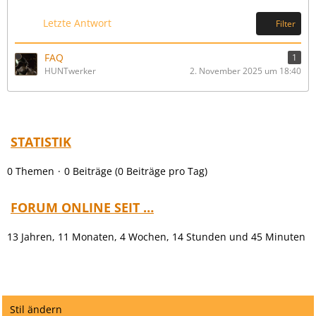
B
e
r
e
Letzte Antwort
Filter
ä
i
g
t
e
FAQ
1
r
HUNTwerker
2. November 2025 um 18:40
ä
g
e
STATISTIK
0 Themen
0 Beiträge (0 Beiträge pro Tag)
FORUM ONLINE SEIT …
13 Jahren, 11 Monaten, 4 Wochen, 14 Stunden und 45 Minuten
Stil ändern