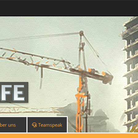
ber uns
Teamspeak