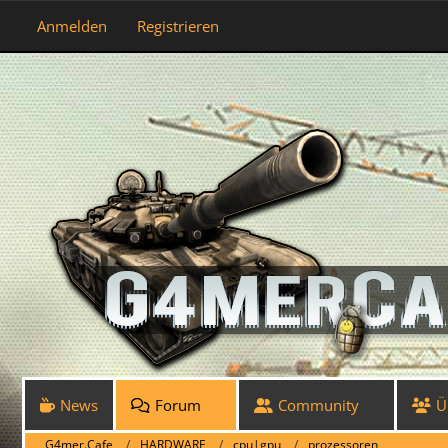
Anmelden
Registrieren
News
Forum
Community
Ü
G4mer.Cafe
HARDWARE
cpu|gpu
prozessoren