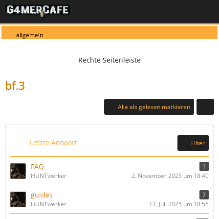
allgemein
bf.3
Alle als gelesen markieren
Letzte Antwort
Filter
FAQ
1
HUNTwerker
2. November 2025 um 18:40
guides
7
HUNTwerker
17. Juli 2025 um 18:56