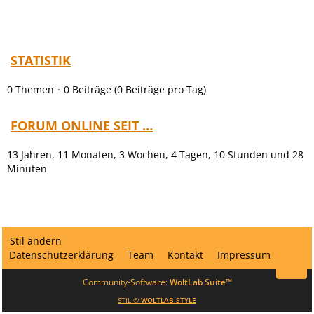
t
r
ä
g
STATISTIK
e
0 Themen
0 Beiträge (0 Beiträge pro Tag)
FORUM ONLINE SEIT …
13 Jahren, 11 Monaten, 3 Wochen, 4 Tagen, 10 Stunden und 28
Minuten
Stil ändern
Datenschutzerklärung
Team
Kontakt
Impressum
Community-Software:
WoltLab Suite™
STIL ©
WOLTLAB.STYLE