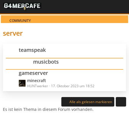
COMMUNITY
server
teamspeak
musicbots
gameserver
L
minecraft
e
HUNTwerker
17. Oktober 2023 um 18:52
t
z
Alle als gelesen markieren
t
Es ist kein Thema in diesem Forum vorhanden.
e
B
e
i