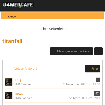
archiv
titanfall
Alle als gelesen markieren
Letzte Antwort
Filter
FAQ
1
HUNTwerker
2. November 2025 um 18:40
news
47
HUNTwerker
22. März 2015 um 07:13