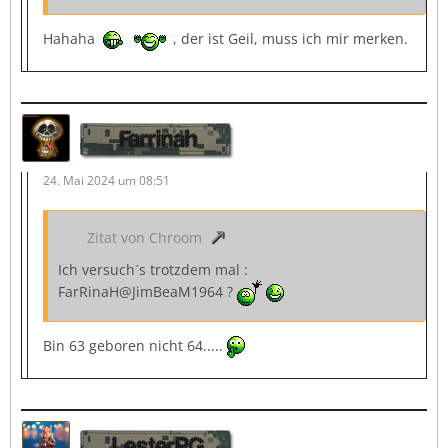
Hahaha
, der ist Geil, muss ich mir merken.
Farrinah
24. Mai 2024 um 08:51
Zitat von Chroom
Ich versuch´s trotzdem mal :
FarRinaH@JimBeaM1964 ?
Bin 63 geboren nicht 64.....
LesterPG