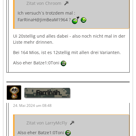
Zitat von Chroom
Ich versuch´s trotzdem mal :
FarRinaH@JimBeaM1964 ?
Ui 20stellig und alles dabei - also noch nicht mal in der
Liste mehr drinnen.
Bei 164 Mios, ist es 12stellig mit allen drei Varianten.
Also eher Batze1:0Toni
Farrinah
24. Mai 2024 um 08:48
Zitat von LarryMcFly
Also eher Batze1:0Toni