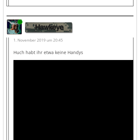
Online
Hawkeye
1. November 2019 um 20:45
Huch habt ihr etwa keine Handys