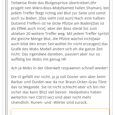
Teilweise finde das Blutgespritze übertrieben.(Ihr
prügelt nen Mikro-Boss-Mob(Named Fallen Shaman), bei
jedem Treffer fliegt richtig viel Blut zur Seite und somit
auch zu Boden. [Das sieht cool aus!] Nach eine halben
Dutzend Treffern ist ne dicke Pfütze am Boden[Das ist
als Effekt auch nice], aber der Boss steckt bis zum
ableben 20 weitere Treffer weg. Mit jedem Treffer spritzt
die gleiche Menge Blut, die Pfütze wächst nicht[wär
auch blöd den einen See wolltet ihr nicht erzeugen] das
Grafik des Mobs Modell ändert sich eh die ganze Zeit
nicht. Das irgendwie daneben, passiert aber nur so
auffällig bei Mobs mit genug HP.
Ach ja Mobs in der Oberwelt respawnen schnell wieder!
Die UI gefällt mir nicht, ja ja soll Düster sein aber beim
Barbar und Duiden war da nur Braun-Ocker-Grau Töne
das ist Megaöde. Sie ist nicht schlecht aber ich bin mir
sicher das kann Blizz viel besser. Healpotions haben
weiterhin nen CD(10 sec) sind aber nicht mehr
Unendlich. Runen- und -Wörter sind zurück.