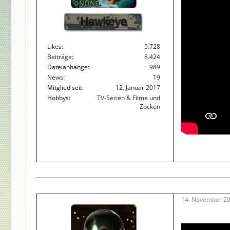
ONLINE
Hawkeye
Likes
5.728
Beiträge
8.424
Dateianhänge
989
News
19
Mitglied seit
12. Januar 2017
Hobbys
TV-Serien & Filme und
Zocken
14. November 2