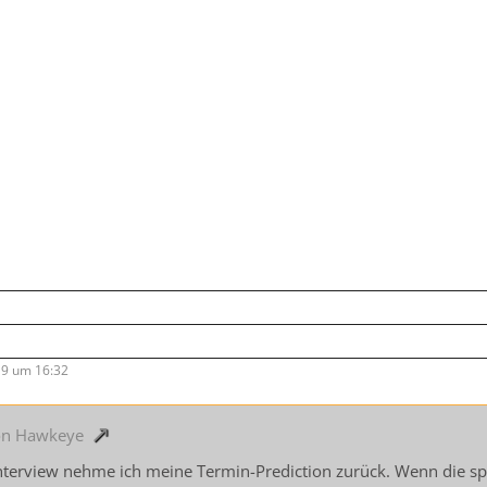
9 um 16:32
von Hawkeye
terview nehme ich meine Termin-Prediction zurück. Wenn die s