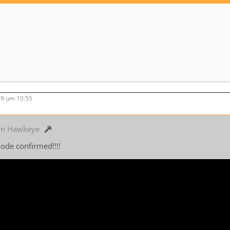
9 um 10:55
von Hawkeye
ode confirmed!!!!