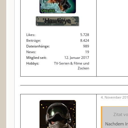
ONLINE
Hawkeye
Likes
5.728
Beiträge
8.424
Dateianhänge
989
News
19
Mitglied seit
12. Januar 2017
Hobbys
TV-Serien & Filme und
Zocken
4. November 201
Zitat 
Nachdem In