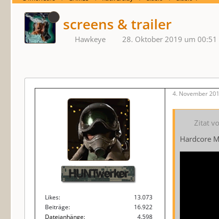
screens & trailer
Hawkeye
28. Oktober 2019 um 00:51
4. November 201
Zitat 
Hardcore M
HUNTwerker
Likes
13.073
Beiträge
16.922
Dateianhänge
4.598