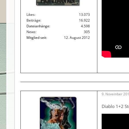
HUNTwerker
Likes
13.073
Beiträge
16.922
Dateianhänge
4.598
News
305
Mitglied seit
12. August 2012
9. November 201
Diablo 1+2 St