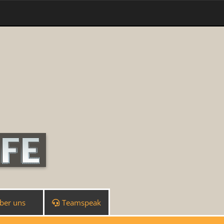
ber uns
Teamspeak