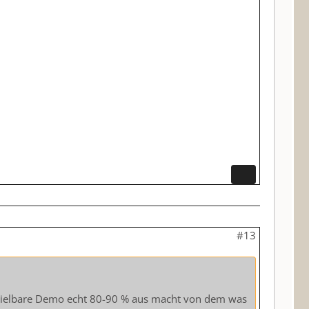
#13
pielbare Demo echt 80-90 % aus macht von dem was