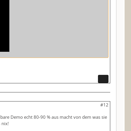
#12
elbare Demo echt 80-90 % aus macht von dem was sie
 nix!