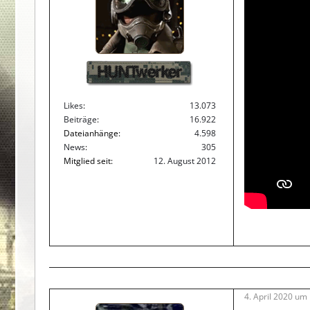
HUNTwerker
Likes
13.073
Beiträge
16.922
Dateianhänge
4.598
News
305
Mitglied seit
12. August 2012
4. April 2020 um