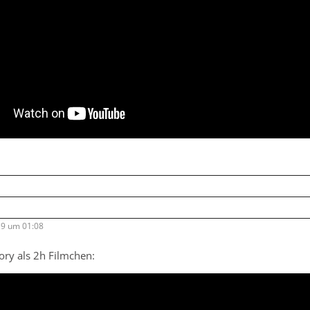
9 um 01:08
ory als 2h Filmchen: