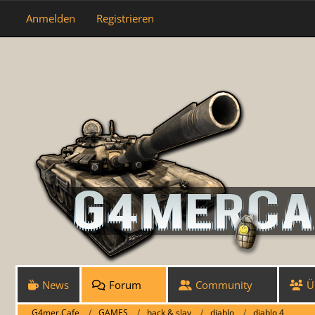
Anmelden
Registrieren
News
Forum
Community
Ü
G4mer.Cafe
GAMES
hack & slay
diablo
diablo 4