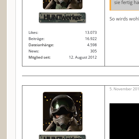
sie fertig 
HUNTwerker
So wirds wohl
Likes
13.073
Beiträge
16.922
Dateianhänge
4.598
News
305
Mitglied seit
12. August 2012
5. November 201