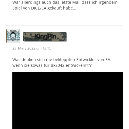
War allerdings auch das letzte Mal, dass ich irgendein
Spiel von DICE/EA gekauft habe...
KingPin
23. März 2022 um 13:15
Was denken sich die bekloppten Entwickler von EA,
wenn sie sowas für BF2042 entwickeln???