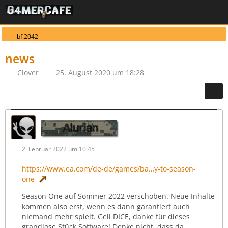
bf.2042
news
Clover
25. August 2020 um 18:28
Alurian
2. Februar 2022 um 10:45
https://www.ea.com/de-de/games/ba…y-to-season-
one
Season One auf Sommer 2022 verschoben. Neue Inhalte
kommen also erst, wenn es dann garantiert auch
niemand mehr spielt. Geil DICE, danke für dieses
grandiose Stück Software! Denke nicht, dass da