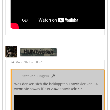
HUNTwerker
24. März 2022 um 08:21
Zitat von KingPin
Was denken sich die bekloppten Entwickler von EA,
wenn sie sowas für BF2042 entwickeln???