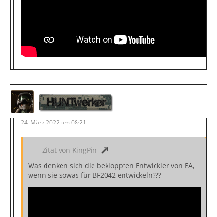
HUNTwerker
24. März 2022 um 08:21
Zitat von KingPin
Was denken sich die bekloppten Entwickler von EA,
wenn sie sowas für BF2042 entwickeln???