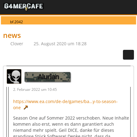
bf.2042
news
Clover
25. August 2020 um 18:28
Alurian
2. Februar 2022 um 10:45
https://www.ea.com/de-de/games/ba…y-to-season-
one
Season One auf Sommer 2022 verschoben. Neue Inhalte
kommen also erst, wenn es dann garantiert auch
niemand mehr spielt. Geil DICE, danke für dieses
grandiose Stück Software! Denke nicht, dass da