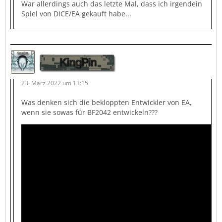
War allerdings auch das letzte Mal, dass ich irgendein
Spiel von DICE/EA gekauft habe...
KingPin
23. März 2022 um 13:15
Was denken sich die bekloppten Entwickler von EA,
wenn sie sowas für BF2042 entwickeln???