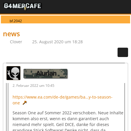
bf.2042
news
Clover
25. August 2020 um 18:28
Alurian
2. Februar 2022 um 10:45
https://www.ea.com/de-de/games/ba…y-to-season-
one
Season One auf Sommer 2022 verschoben. Neue Inhalte
kommen also erst, wenn es dann garantiert auch
niemand mehr spielt. Geil DICE, danke für dieses
grandiose Stück Software! Denke nicht, dass da