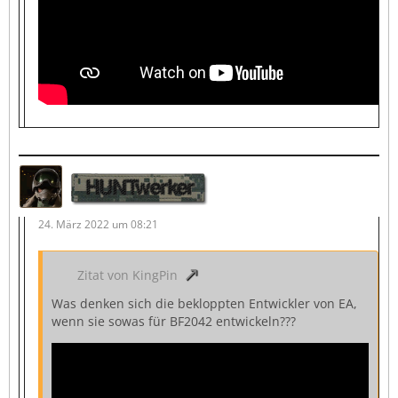
HUNTwerker
24. März 2022 um 08:21
Zitat von KingPin
Was denken sich die bekloppten Entwickler von EA,
wenn sie sowas für BF2042 entwickeln???