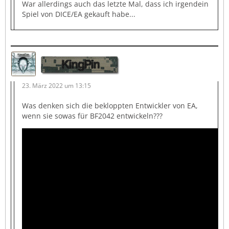
War allerdings auch das letzte Mal, dass ich irgendein
Spiel von DICE/EA gekauft habe...
KingPin
23. März 2022 um 13:15
Was denken sich die bekloppten Entwickler von EA,
wenn sie sowas für BF2042 entwickeln???