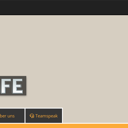
ber uns
Teamspeak