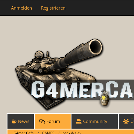
Anmelden
Registrieren
News
Forum
Community
Ü
G4mer.Cafe
GAMES
hack & slay