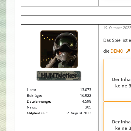
19. Oktober 202
Das Spiel ist 
die
DEMO
HUNTwerker
Der Inha
keine B
Likes
13.073
Beiträge
16.922
Dateianhänge
4.598
News
305
Mitglied seit
12. August 2012
Der Inha
keine B