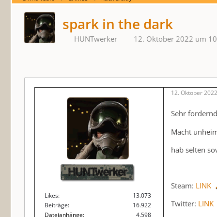
spark in the dark
HUNTwerker
12. Oktober 2022 um 10
12. Oktober 202
Sehr fordern
Macht unheim
hab selten so
HUNTwerker
Steam:
LINK
Likes
13.073
Twitter:
LINK
Beiträge
16.922
Dateianhänge
4.598