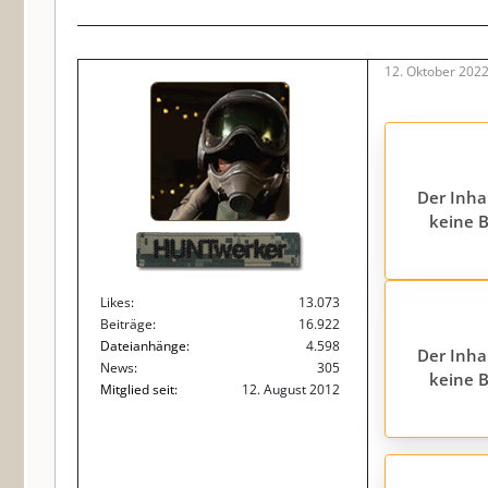
12. Oktober 202
Der Inha
keine B
HUNTwerker
Likes
13.073
Beiträge
16.922
Dateianhänge
4.598
Der Inha
News
305
keine B
Mitglied seit
12. August 2012