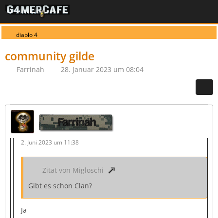
diablo 4
community gilde
Farrinah
28. Januar 2023 um 08:04
Farrinah
2. Juni 2023 um 11:38
Zitat von Migloschi
Gibt es schon Clan?
Ja