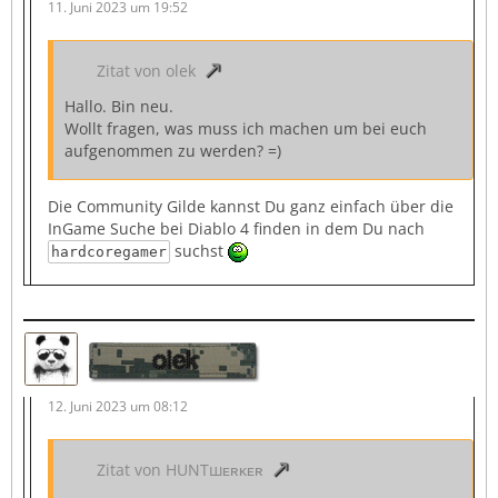
11. Juni 2023 um 19:52
Zitat von olek
Hallo. Bin neu.
Wollt fragen, was muss ich machen um bei euch
aufgenommen zu werden? =)
Die Community Gilde kannst Du ganz einfach über die
InGame Suche bei Diablo 4 finden in dem Du nach
suchst
hardcoregamer
olek
12. Juni 2023 um 08:12
Zitat von HUNTшᴇʀᴋᴇʀ