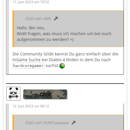
11. Juni 2023 um 19:52
Zitat von olek
Hallo. Bin neu.
Wollt fragen, was muss ich machen um bei euch
aufgenommen zu werden? =)
Die Community Gilde kannst Du ganz einfach über die
InGame Suche bei Diablo 4 finden in dem Du nach
suchst
hardcoregamer
olek
12. Juni 2023 um 08:12
Zitat von HUNTшᴇʀᴋᴇʀ