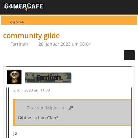
diablo 4
community gilde
Farrinah
28. Januar 2023 um 08:04
Farrinah
2. Juni 2023 um 11:38
Zitat von Migloschi
Gibt es schon Clan?
Ja