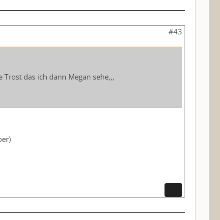
#43
e Trost das ich dann Megan sehe,,,
ber)