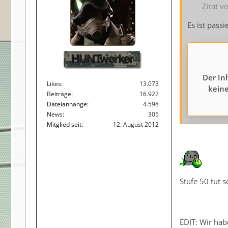
Zitat v
Es ist pass
HUNTwerker
Der In
Likes
13.073
keine
Beiträge
16.922
Dateianhänge
4.598
News
305
Mitglied seit
12. August 2012
Stufe 50 tut 
EDIT: Wir ha