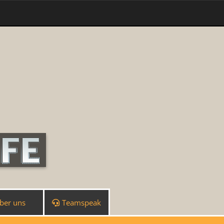
ber uns
Teamspeak