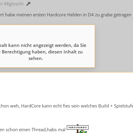
on Migloschi
iert habe meinen ersten Hardcore Helden in D4 zu grabe getragen
halt kann nicht angezeigt werden, da Sie
 Berechtigung haben, diesen Inhalt zu
sehen.
schon weh, HardCore kann echt fies sein welches Build + Spielstuf
ben schon einen Thread,habs mal