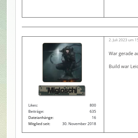
2. Juli 2023 um 1
War gerade au
Build war Lei
Migloschi
Likes
800
Beiträge
635
Dateianhänge
16
Mitglied seit
30. November 2018