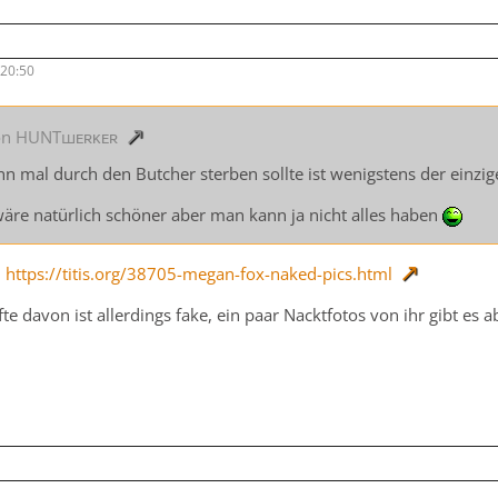
 20:50
von HUNTшᴇʀᴋᴇʀ
ann mal durch den Butcher sterben sollte ist wenigstens der einzig
wäre natürlich schöner aber man kann ja nicht alles haben
.
https://titis.org/38705-megan-fox-naked-pics.html
fte davon ist allerdings fake, ein paar Nacktfotos von ihr gibt es a