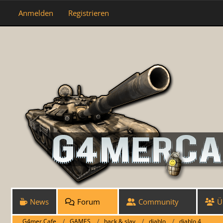
Anmelden
Registrieren
News
Forum
Community
Ü
G4mer.Cafe
GAMES
hack & slay
diablo
diablo 4