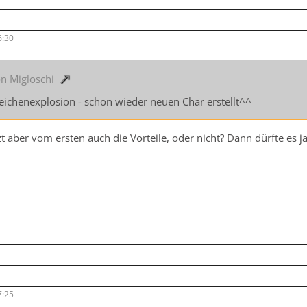
6:30
on Migloschi
eichenexplosion - schon wieder neuen Char erstellt^^
zt aber vom ersten auch die Vorteile, oder nicht? Dann dürfte es 
7:25