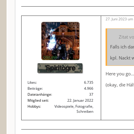
27. Juni 2023 um
Zitat 
Falls ich d
ONLINE
kpl. Nackt 
Spiritogre
Here you go..
Likes
6.735
(okay, die Häl
Beiträge
4.966
Dateianhänge
37
Mitglied seit
22. Januar 2022
Hobbys
Videospiele, Fotografie,
Schreiben