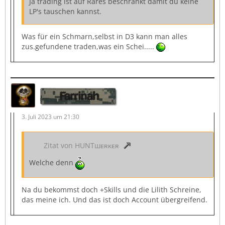
Ja trading ist auf Rares beschränkt damit du keine
LP's tauschen kannst.
Was für ein Schmarn,selbst in D3 kann man alles
zus.gefundene traden,was ein Schei.....
Farrinah
3. Juli 2023 um 21:30
Zitat von HUNTшᴇʀᴋᴇʀ
Welche denn
Na du bekommst doch +Skills und die Lilith Schreine,
das meine ich. Und das ist doch Account übergreifend.