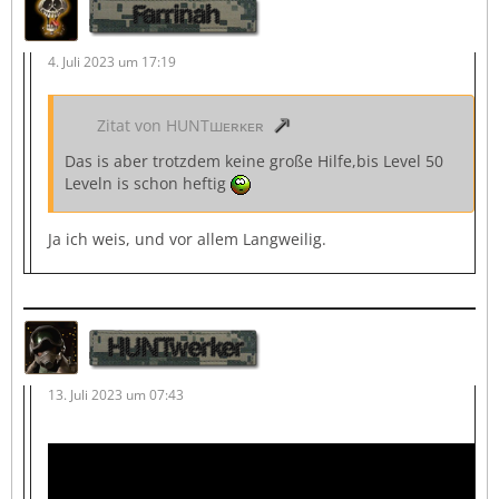
Farrinah
4. Juli 2023 um 17:19
Zitat von HUNTшᴇʀᴋᴇʀ
Das is aber trotzdem keine große Hilfe,bis Level 50
Leveln is schon heftig
Ja ich weis, und vor allem Langweilig.
HUNTwerker
13. Juli 2023 um 07:43