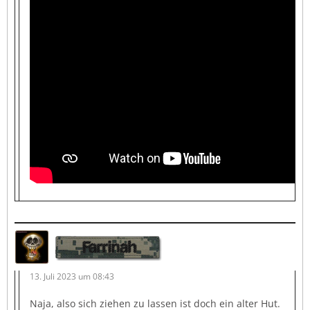
Farrinah
13. Juli 2023 um 08:43
Naja, also sich ziehen zu lassen ist doch ein alter Hut.