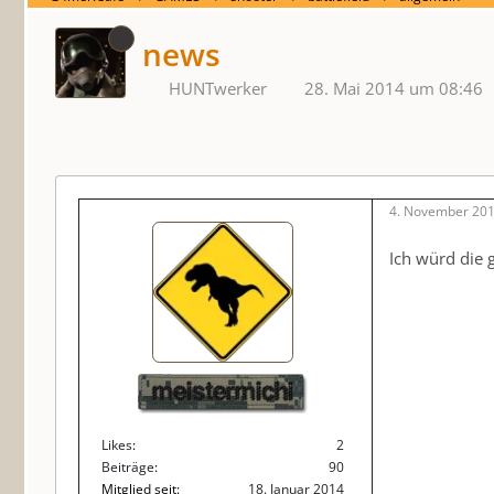
news
HUNTwerker
28. Mai 2014 um 08:46
4. November 201
Ich würd die
meistermichi
Likes
2
Beiträge
90
Mitglied seit
18. Januar 2014