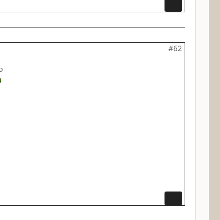
#62
o