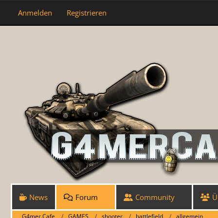
Anmelden
Registrieren
News
Forum
Community
Ü
G4mer.Cafe
GAMES
shooter
battlefield
allgemein