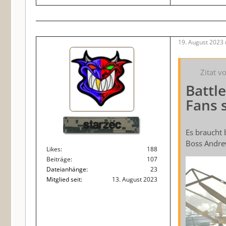
19. August 2023
Zitat v
Battl
Fans 
starzec
Es braucht b
Boss Andre
Likes
188
Beiträge
107
Dateianhänge
23
Mitglied seit
13. August 2023