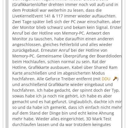
(Grafikkartenlüfter drehten immer noch voll auf) und in
dem Protokoll war weiterhin zu lesen, dass die
LiveKernelEvent 141 & 117 immer wieder auftauchten.
Zwei Tage später ließ sich der PC zwar einschalten, aber
der Monitor blieb schwarz und bekam kein Signal. Erster
Anruf bei der Hotline von Memory-PC. Antwort den
Monitor zu tauschen, habe daraufhin einen anderen
angeschlossen, gleiches Fehlerbild und alles wieder
zurückgebaut. Erneuter Anruf bei der Hotline von
Memory-PC. Gemeinsame Überprüfung der Boarddioden
beim Hochlaufen, schien normal zu sein. Rat der
Hotline, Grafikkarte ausbauen, Kabel über Shared Ram
Karte anschließen und im abgesicherten Modus
hochfahren. Alle Geforce Treiber entfernt (mit
DDU
)
und anschließend Grafikkarte wieder eingebaut und
hochfahren. Ich habe gedacht, der spinnt doch der Typ,
sowas habe ich ja noch nie gehört, ich habe es aber
gemacht und es hat gefunzt. Unglaublich, dachte ich mir
so und da habe ich gemerkt, dass ich einfach nicht mehr
auf dem Stand der Dinge bin und echt keine Ahnung
mehr habe. Wieder alles eingerichtet, 3D Mark Test
durchlaufen lassen und da war trotzdem keingutes