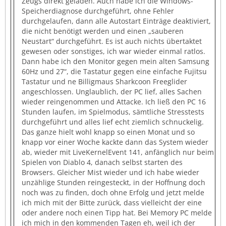
Zeugs direkt geladen. Auch habe ich die Windows-
Speicherdiagnose durchgeführt, ohne Fehler
durchgelaufen, dann alle Autostart Einträge deaktiviert,
die nicht benötigt werden und einen „sauberen
Neustart“ durchgeführt. Es ist auch nichts übertaktet
gewesen oder sonstiges, ich war wieder einmal ratlos.
Dann habe ich den Monitor gegen mein alten Samsung
60Hz und 27“, die Tastatur gegen eine einfache Fujitsu
Tastatur und ne Billigmaus Sharkcoon Freeglider
angeschlossen. Unglaublich, der PC lief, alles Sachen
wieder reingenommen und Attacke. Ich ließ den PC 16
Stunden laufen, im Spielmodus, sämtliche Stresstests
durchgeführt und alles lief echt ziemlich schnuckelig.
Das ganze hielt wohl knapp so einen Monat und so
knapp vor einer Woche kackte dann das System wieder
ab, wieder mit LiveKernelEvent 141, anfänglich nur beim
Spielen von Diablo 4, danach selbst starten des
Browsers. Gleicher Mist wieder und ich habe wieder
unzählige Stunden reingesteckt, in der Hoffnung doch
noch was zu finden, doch ohne Erfolg und jetzt melde
ich mich mit der Bitte zurück, dass vielleicht der eine
oder andere noch einen Tipp hat. Bei Memory PC melde
ich mich in den kommenden Tagen eh, weil ich der