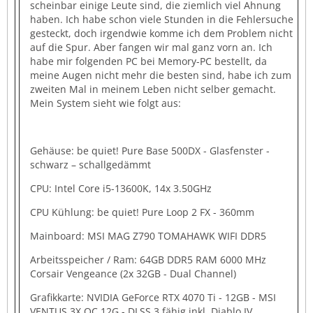
scheinbar einige Leute sind, die ziemlich viel Ahnung
haben. Ich habe schon viele Stunden in die Fehlersuche
gesteckt, doch irgendwie komme ich dem Problem nicht
auf die Spur. Aber fangen wir mal ganz vorn an. Ich
habe mir folgenden PC bei Memory-PC bestellt, da
meine Augen nicht mehr die besten sind, habe ich zum
zweiten Mal in meinem Leben nicht selber gemacht.
Mein System sieht wie folgt aus:
Gehäuse: be quiet! Pure Base 500DX - Glasfenster -
schwarz – schallgedämmt
CPU: Intel Core i5-13600K, 14x 3.50GHz
CPU Kühlung: be quiet! Pure Loop 2 FX - 360mm
Mainboard: MSI MAG Z790 TOMAHAWK WIFI DDR5
Arbeitsspeicher / Ram: 64GB DDR5 RAM 6000 MHz
Corsair Vengeance (2x 32GB - Dual Channel)
Grafikkarte: NVIDIA GeForce RTX 4070 Ti - 12GB - MSI
VENTUS 3X OC 12G - DLSS 3 fähig inkl. Diablo IV