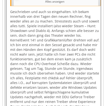
Alles anzeigen
Geschrieben und auch so eingehalten. Ich bekam
innerhalb von drei Tagen den neuen Rechner, fing
wieder alles an zu machen. Stresstests auch und soweit
alles tutti. Spiele installiert (also wieder Steam – Hunt:
Showdown und Diablo 4). Anfangs schien alle besser zu
sein, doch dann ging das Theater wieder los.
KernelEvent 141 und Grafikkartenlüfter drehten voll auf.
Ich bin erst einmal in den Sessel gesackt und habe mir
mit den Händen den Kopf gestützt. Es darf doch wohl
nicht wahr sein, jetzt hatte ich hier zwei PCs die nicht
funktionierten, gut bei dem einen kam ja zusätzlich
dann noch die CPU Overheat Scheiße dazu. Wieder
gelesen, Tag um Tag, Stunde um Stunde, irgendwas
musste ich doch übersehen haben. Und wieder startete
ich alles, Festplatte mit chkdsk auf Fehler überprüft,
alles i.O., auf korrupten Systemdateien überprüft und
defekte ersetzen lassen, wieder alle Windows Updates
überprüft und selbst fehlgeschlagene kumulative
Updates nachgeholt, wieder mit DDU Geforce Treiber
entfernt und nur den reinen Treiber ohne Experience