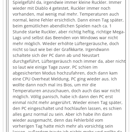
Spielgefühl da, irgendwie immer kleine Ruckler. Immer
wieder mit Diablo 4 getestet, Ruckler immer noch
vorhanden, mal wenig mal mehr. Temperaturen auch
normal, keine Fehler ersichtlich. Dann einen Tag später,
beim gemütlichen abendlichen Spielen nach ca. 1
Stunde starke Ruckler, aber richtig heftig, richtige Mega-
Lags und selbst das Beenden von Windows war nicht
mehr möglich. Wieder erhöhte Lüftergeräusche, doch
nicht so laut wie bei der Grafikkarte. Irgendwann
schaltete sich der PC dann ab und Neustart
durchgeführt, Lüftergeräusch noch immer da, aber nicht
so laut wie einige Tage zuvor. PC schien im
abgesicherten Modus hochzufahren, doch dann kam
eine CPU Overheat Meldung, PC ging wieder aus. Ich
wollte dann noch mal ins Bios, um mir die
Temperaturen anzuschauen, doch auch das war nicht
möglich. Völlig panisch, habe ich dann den PC erst
einmal nicht mehr angerührt. Wieder einen Tag später,
den PC eingeschaltet und hochlaufen lassen, es schien
alles ganz normal zu sein. Aber ich habe ihn dann
wieder ausgemacht, denn das Fehlerbild vom
vorherigen Tag hatte mich mehr als vorsichtig sein
lassen, außerdem traute ich nichts mehr und wollte da