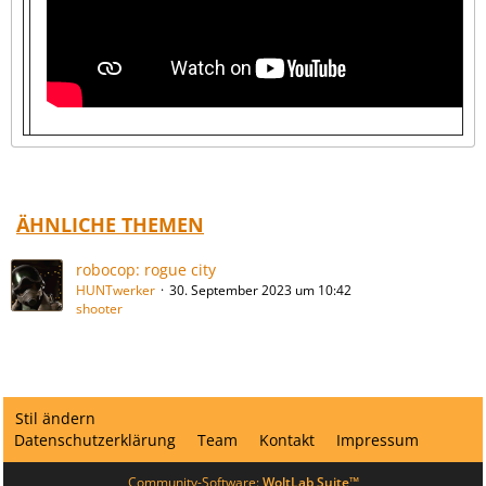
ÄHNLICHE THEMEN
robocop: rogue city
HUNTwerker
30. September 2023 um 10:42
shooter
Stil ändern
Datenschutzerklärung
Team
Kontakt
Impressum
Community-Software:
WoltLab Suite™