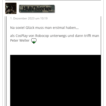
HUNTwerker
1. Dezember 2023 um 10:19
Na soviel Glück muss man erstmal haben,,,
als CosPlay von Robocop unterwegs und dann trifft man
Peter Weller