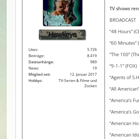
TV shows re
BROADCAST
“48 Hours” (C
Hawkeye
“60 Minutes” 
Likes
5.726
“The 100” (Th
Beiträge
8.419
Dateianhänge
989
“9-1-1” (FOX)
News
19
Mitglied seit
12. Januar 2017
“Agents of S.H
Hobbys
TV-Serien & Filme und
Zocken
“All American
“America’s Fu
“America’s Go
“American Ho
“American Ido