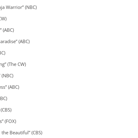
ja Warrior” (NBC)
CW)
” (ABC)
Paradise” (ABC)
BC)
ing” (The CW)
” (NBC)
ess” (ABC)
NBC)
 (CBS)
s” (FOX)
 the Beautiful” (CBS)