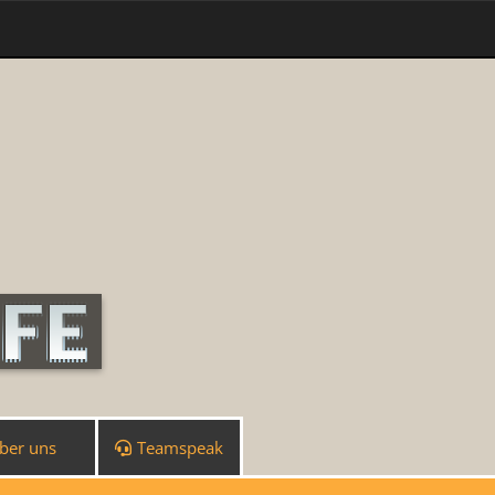
ber uns
Teamspeak