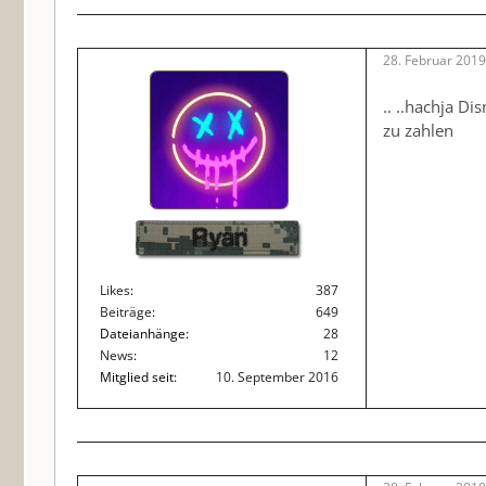
28. Februar 201
.. ..hachja D
zu zahlen
Ryan
Likes
387
Beiträge
649
Dateianhänge
28
News
12
Mitglied seit
10. September 2016