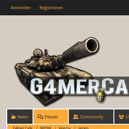
Anmelden
Registrieren
News
Forum
Community
Ü
G4mer.Cafe
MEDIA
kino|tv
serien