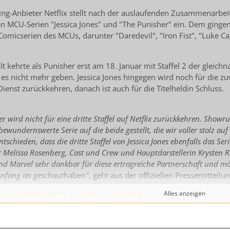
ng-Anbieter Netflix stellt nach der auslaufenden Zusammenarbei
n MCU-Serien "Jessica Jones" und "The Punisher" ein. Dem ginge
Comicserien des MCUs, darunter "Daredevil", "Iron Fist", "Luke C
lt kehrte als Punisher erst am 18. Januar mit Staffel 2 der gleichn
d es nicht mehr geben. Jessica Jones hingegen wird noch für die zu
ienst zurückkehren, danach ist auch für die Titelheldin Schluss.
r wird nicht für eine dritte Staffel auf Netflix zurückkehren. Show
ewundernswerte Serie auf die beide gestellt, die wir voller stolz au
tschieden, dass die dritte Staffel von Jessica Jones ebenfalls das 
Melissa Rosenberg, Cast und Crew und Hauptdarstellerin Krysten Rit
ind Marvel sehr dankbar für diese ertragreiche Partnerschaft und mö
Anfang an geschaut
haben
"
, geht aus der offiziellen Pressemitteilu
t 4K & HDR: Netflix kündigt neues Film-Experiment an
Alles anzeigen
eendet Netflix-Deal