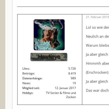
"The Punish
21. Februar 201
Das Aus säm
Lol so wie der
Disneys ei
ausstrahlte
Neulich an de
Produktions
Warum bleibst 
2019 start
Dach
pr
Ja aber gleich 
Hawkeye
Hmmmh aber GL
Dennoch wir
Likes
5.726
Denn wie
V
(Erschrocken) 
Beiträge
8.419
verwendet w
Dateianhänge
989
Ja aber gleich i
News
19
Mitglied seit
12. Januar 2017
Das war doch k
Hobbys
TV-Serien & Filme und
Zocken