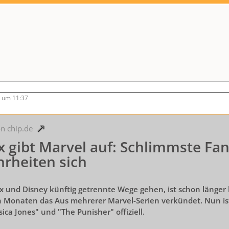
9 um 11:37
on chip.de
ix gibt Marvel auf: Schlimmste F
rheiten sich
x und Disney künftig getrennte Wege gehen, ist schon länger b
n Monaten das Aus mehrerer Marvel-Serien verkündet. Nun ist
sica Jones" und "The Punisher" offiziell.