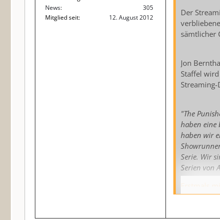
News
305
Der Streami
Mitglied seit
12. August 2012
verbliebene
sämtlicher 
Jon Berntha
Staffel wir
Streaming-D
"The Punishe
haben eine b
haben wir en
Showrunner 
Serie. Wir s
Serien von 
Erstmals mi
Marvel b