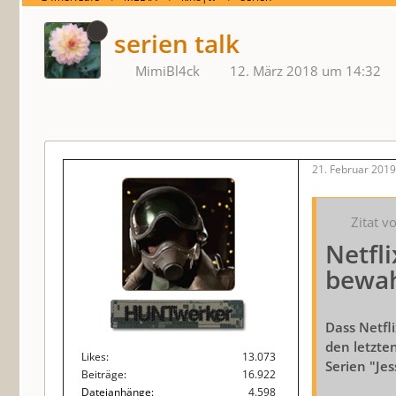
serien talk
MimiBl4ck
12. März 2018 um 14:32
21. Februar 201
Zitat v
Netfl
bewah
HUNTwerker
Dass Netfli
den letzte
Likes
13.073
Serien "Jes
Beiträge
16.922
Dateianhänge
4.598