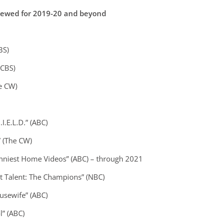
newed for 2019-20 and beyond
BS)
(CBS)
e CW)
.I.E.L.D.” (ABC)
” (The CW)
nniest Home Videos” (ABC) – through 2021
t Talent: The Champions” (NBC)
usewife” (ABC)
l” (ABC)