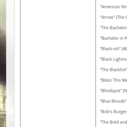
“American Nin
“Arrow” (The 
“The Bachelor
“Bachelor in 
“Black-ish” (A
“Black Lightn
“The Blacklist
“Bless This M
“Blindspot” (
“Blue Bloods”
“Bob’s Burger
“The Bold and