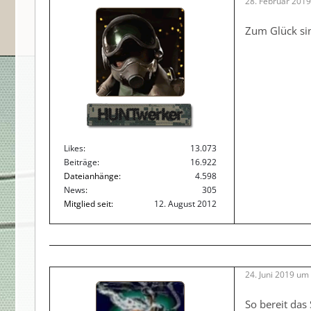
28. Februar 201
Zum Glück sin
HUNTwerker
Likes
13.073
Beiträge
16.922
Dateianhänge
4.598
News
305
Mitglied seit
12. August 2012
24. Juni 2019 um
So bereit das 