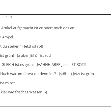
Netflix setzt nun auch
er" ab.
Foto: David Giesbrecht/Netflix
9 um 16:37
tlicher Marvel-Serien kommt allerdings nicht von Ungefähr, son
 Artikel aufgemacht ist erinnert mich das an:
genem Streaming-Dienst
an. Denn obwohl Netflix bis dato als 
, wurden diese nicht im eigenen Haus produziert. Dafür waren s
r Ampel.
firmen wie ABC Studios und Marvel Entertainment zuständig; Und
du stehen? - Jetzt ist rot!
enden Streaming-Dienst Disney+ möchten möglichst viel zu ihre
oduzieren.
ist grün! - Ja aber JETZT ist rot!
EICH ist es grün. - JAAHHH ABER Jetzt, IST ROT!!
d man weder Jessica Jones noch Daredevil, Luke Cage und Co. in 
ariety
berichtet, dürfen die Charaktere laut Vertrag erst zwei
Huch warum fährst du denn los? - (stöhnt) Jetzt ist grün.
erden. Dass Disney die Marvel-Serien direkt auf seiner Plattform
st es rot...
lar wie frisches Wasser. :-)