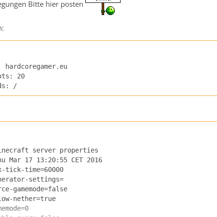
egungen Bitte hier posten
n:
ds: /