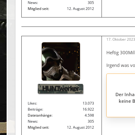
News
305
Mitglied seit
12. August 2012
17. Oktober 202
mo
Heftig 300Mil
Irgend was v
HUNTwerker
Der Inha
keine B
Likes
13.073
Beiträge
16.922
Dateianhänge
4.598
News
305
Mitglied seit
12. August 2012