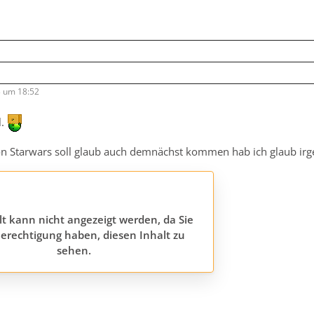
3 um 18:52
td=A Minecraft Server
l.
on Starwars soll glaub auch demnächst kommen hab ich glaub ir
lt kann nicht angezeigt werden, da Sie
erechtigung haben, diesen Inhalt zu
sehen.