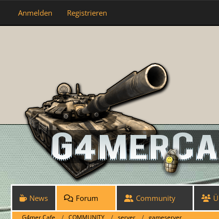
Anmelden
Registrieren
News
Forum
Community
Ü
G4mer.Cafe
COMMUNITY
server
gameserver