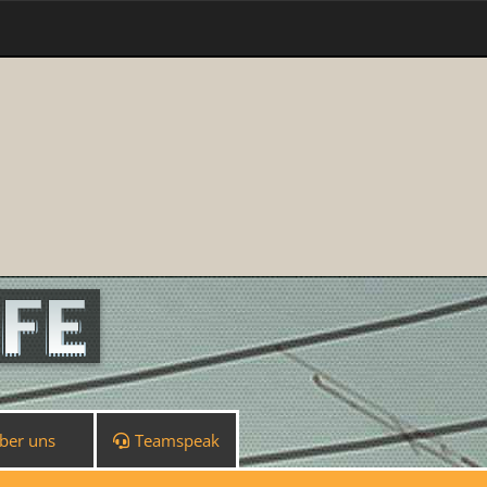
ber uns
Teamspeak