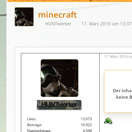
minecraft
HUNTwerker
17. März 2016 um 13:37
17. März 2016 u
Der Inha
keine B
HUNTwerker
Likes
13.073
Beiträge
16.922
Dateianhänge
4.598