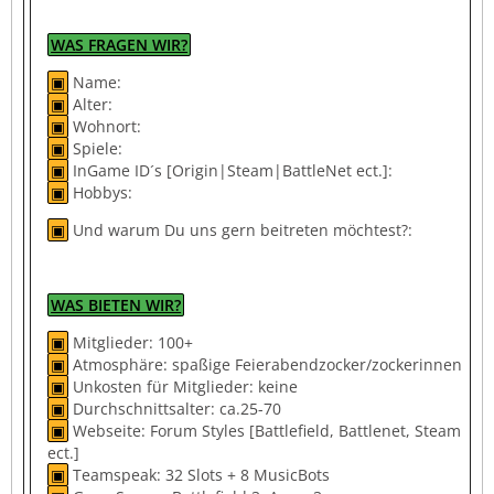
WAS FRAGEN WIR?
▣
Name:
▣
Alter:
▣
Wohnort:
▣
Spiele:
▣
InGame ID´s [Origin|Steam|BattleNet ect.]:
▣
Hobbys:
▣
Und warum Du uns gern beitreten möchtest?:
WAS BIETEN WIR?
▣
Mitglieder: 100+
▣
Atmosphäre: spaßige Feierabendzocker/zockerinnen
▣
Unkosten für Mitglieder: keine
▣
Durchschnittsalter: ca.25-70
▣
Webseite: Forum Styles [Battlefield, Battlenet, Steam
ect.]
▣
Teamspeak: 32 Slots + 8 MusicBots