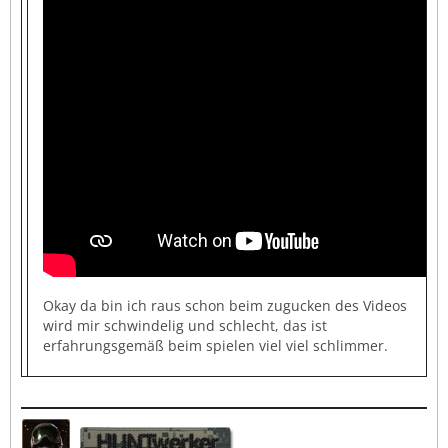
Okay da bin ich raus schon beim zugucken des Videos
wird mir schwindelig und schlecht, das ist
erfahrungsgemäß beim spielen viel viel schlimmer.
HUNTwerker