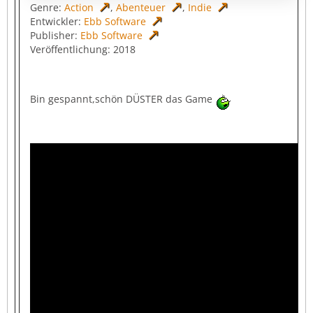
Genre:
Action
,
Abenteuer
,
Indie
Entwickler:
Ebb Software
Publisher:
Ebb Software
Veröffentlichung: 2018
Bin gespannt,schön DÜSTER das Game