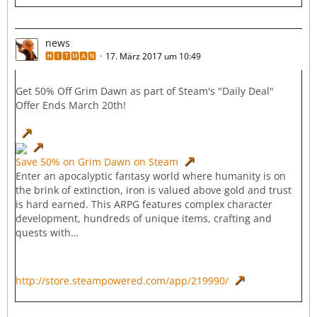
news
🅷🅸🆃🅼🅰🅽
17. März 2017 um 10:49
Get 50% Off Grim Dawn as part of Steam's "Daily Deal"
Offer Ends March 20th!
Save 50% on Grim Dawn on Steam
Enter an apocalyptic fantasy world where humanity is on
the brink of extinction, iron is valued above gold and trust
is hard earned. This ARPG features complex character
development, hundreds of unique items, crafting and
quests with…
http://store.steampowered.com/app/219990/