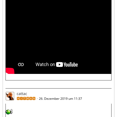
cattac
🅷🅸🆃🅼🅰🅽
26. Dezember 2019 um 11:37