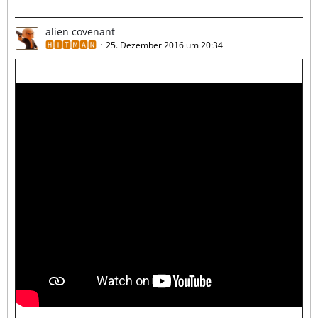
alien covenant
🅷🅸🆃🅼🅰🅽
25. Dezember 2016 um 20:34