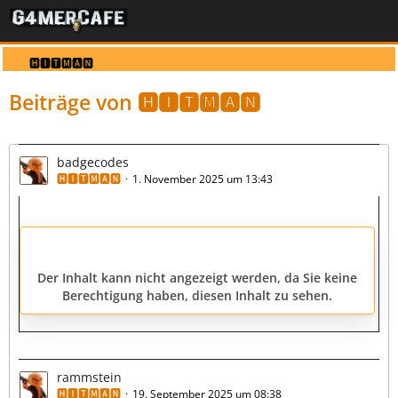
🅷🅸🆃🅼🅰🅽
Beiträge von 🅷🅸🆃🅼🅰🅽
badgecodes
🅷🅸🆃🅼🅰🅽
1. November 2025 um 13:43
Der Inhalt kann nicht angezeigt werden, da Sie keine
Berechtigung haben, diesen Inhalt zu sehen.
rammstein
🅷🅸🆃🅼🅰🅽
19. September 2025 um 08:38