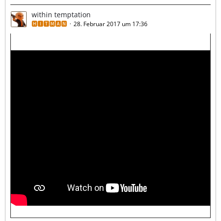
within temptation
🅷🅸🆃🅼🅰🅽
28. Februar 2017 um 17:36