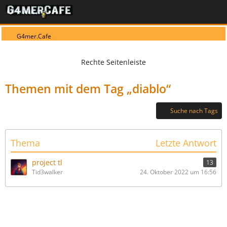
G4mer.Cafe
Themen mit dem Tag „diablo“
Suche nach Tags
Thema
Letzte Antwort
project tl
13
Tid3walker
24. Oktober 2022 um 16:56