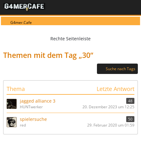
G4mer.Cafe
Themen mit dem Tag „30“
Suche nach Tags
Thema
Letzte Antwort
jagged alliance 3
48
HUNTwerker
20. Dezember 2023 um 12:25
spielersuche
50
red
29. Februar 2020 um 01:59