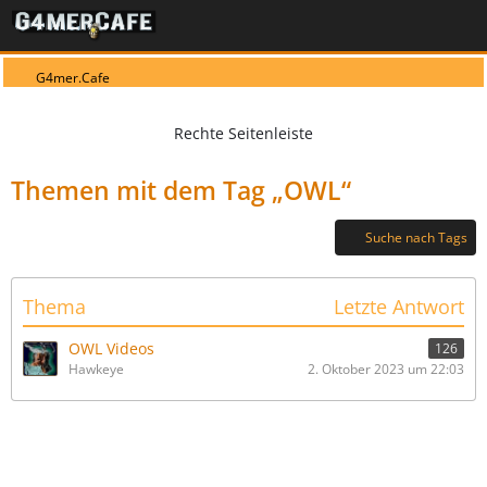
G4mer.Cafe
Themen mit dem Tag „OWL“
Suche nach Tags
Thema
Letzte Antwort
OWL Videos
126
Hawkeye
2. Oktober 2023 um 22:03