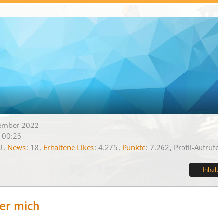
ptember 2022
 00:26
9
News
18
Erhaltene Likes
4.275
Punkte
7.262
Profil-Aufruf
Inhal
er mich