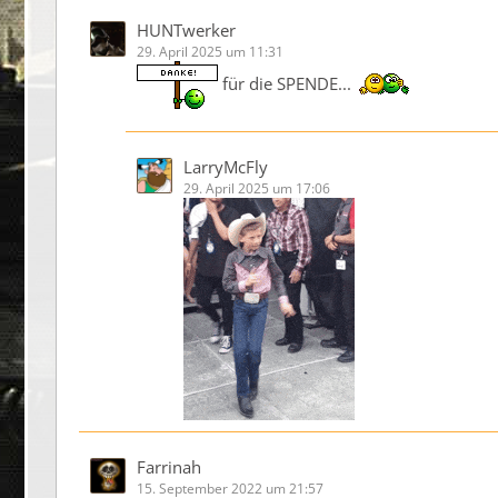
HUNTwerker
29. April 2025 um 11:31
für die SPENDE...
LarryMcFly
29. April 2025 um 17:06
Farrinah
15. September 2022 um 21:57