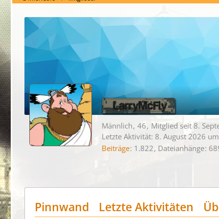
LarryMcFly
Männlich
46
Mitglied seit 8. Se
Letzte Aktivität:
8. August 2026 um
Beiträge
1.822
Dateianhänge
68
Pinnwand
Letzte Aktivitäten
Üb