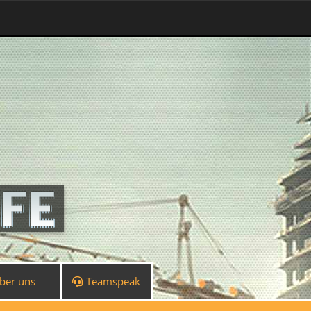
ber uns
Teamspeak