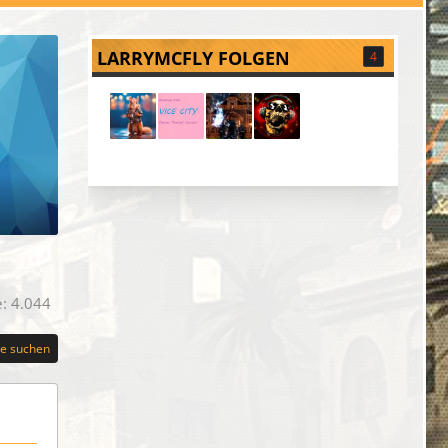
LARRYMCFLY FOLGEN
4
e
4.044
te suchen