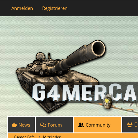
Anmelden
Registrieren
News
Forum
Community
Ü
G4mer.Cafe
Mitglieder