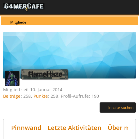
Mitglieder
FlameHaze
Mitglied seit 10. Januar 2014
Beiträge
258
Punkte
258
Profil-Aufrufe
190
Inhalte suchen
Pinnwand
Letzte Aktivitäten
Über mich