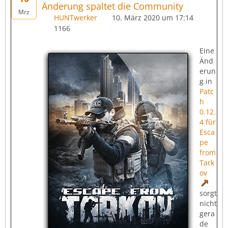
Änderung spaltet die Community
Mrz
HUNTwerker
10. März 2020 um 17:14
1166
Eine
Änd
erun
g in
Patc
h
0.12.
4 für
Esca
pe
from
Tark
ov
sorgt
nicht
gera
de