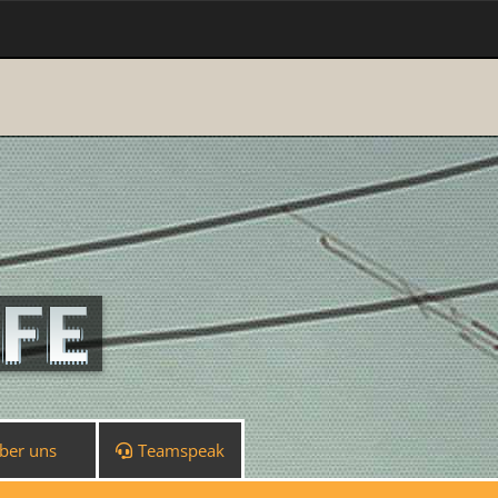
ber uns
Teamspeak