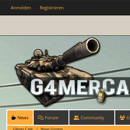
Anmelden
Registrieren
News
Forum
Community
Ü
G4mer.Cafe
News-System