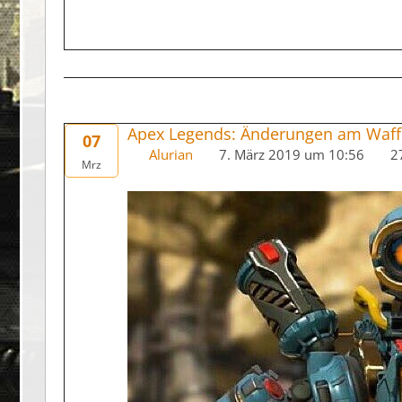
Apex Legends: Änderungen am Waff
07
Alurian
7. März 2019 um 10:56
2
Mrz